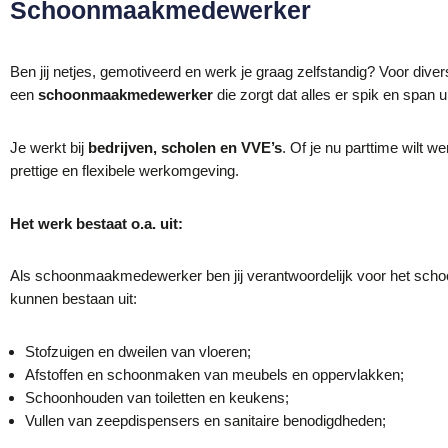
Schoonmaakmedewerker
Ben jij netjes, gemotiveerd en werk je graag zelfstandig? Voor divers
een
schoonmaakmedewerker
die zorgt dat alles er spik en span ui
Je werkt bij
bedrijven, scholen en VVE’s
. Of je nu parttime wilt we
prettige en flexibele werkomgeving.
Het werk bestaat o.a. uit:
Als schoonmaakmedewerker ben jij verantwoordelijk voor het sch
kunnen bestaan uit:
Stofzuigen en dweilen van vloeren;
Afstoffen en schoonmaken van meubels en oppervlakken;
Schoonhouden van toiletten en keukens;
Vullen van zeepdispensers en sanitaire benodigdheden;
Afval opruimen en netjes achterlaten van ruimtes.