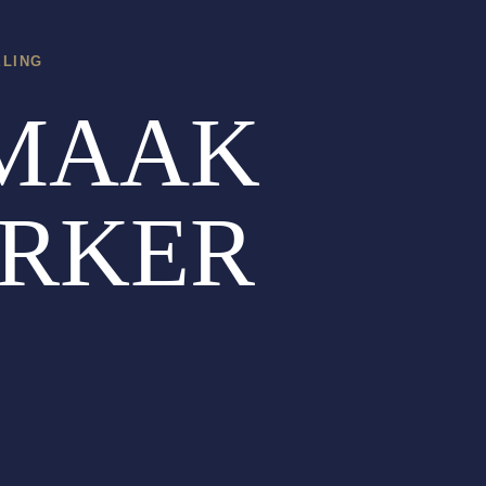
ELING
MAAK
RKER